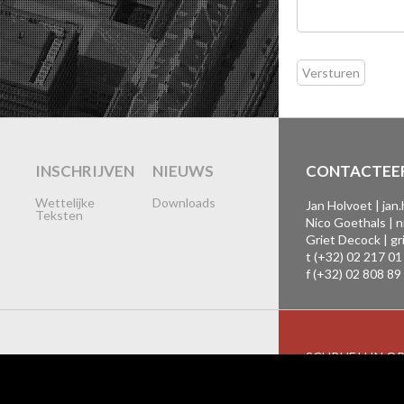
INSCHRIJVEN
NIEUWS
CONTACTEE
Wettelijke
Downloads
Jan Holvoet |
jan
Teksten
Nico Goethals |
n
s
Griet Decock |
gr
t (+32) 02 217 01
f (+32) 02 808 89
SCHRIJF U IN O