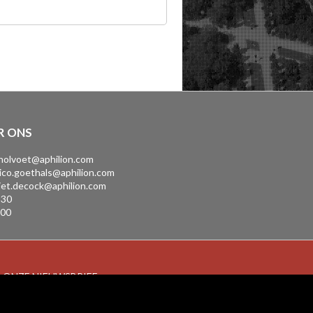
R ONS
.holvoet@aphilion.com
ico.goethals@aphilion.com
iet.decock@aphilion.com
 30
 00
P ONZE NIEUWSBRIEF