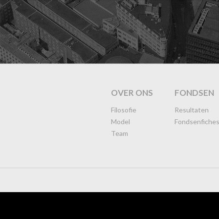
OVER ONS
FONDSEN
Filosofie
Resultaten
Model
Fondsenfiche
Team
5 augustus 2026