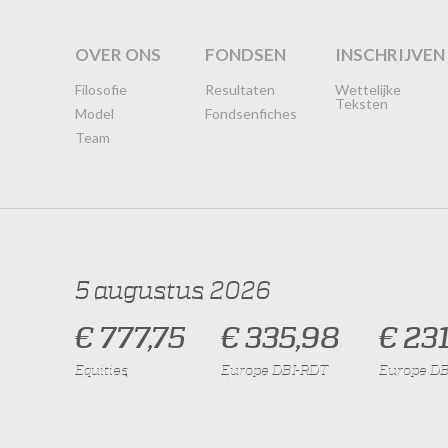
OVER ONS
FONDSEN
INSCHRIJVEN
Filosofie
Resultaten
Wettelijke
Teksten
Model
Fondsenfiches
Team
5 augustus 2026
€ 777,75
€ 335,98
€ 231
Equities
Europe DBI-RDT
Europe DB